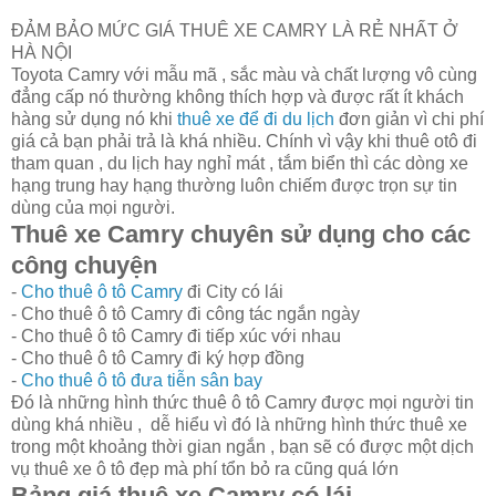
ĐẢM BẢO MỨC GIÁ THUÊ XE CAMRY LÀ RẺ NHẤT Ở
HÀ NỘI
Toyota Camry với mẫu mã , sắc màu và chất lượng vô cùng
đẳng cấp nó thường không thích hợp và được rất ít khách
hàng sử dụng nó khi
thuê xe để đi du lịch
đơn giản vì chi phí
giá cả bạn phải trả là khá nhiều. Chính vì vậy khi thuê otô đi
tham quan , du lịch hay nghỉ mát , tắm biển thì các dòng xe
hạng trung hay hạng thường luôn chiếm được trọn sự tin
dùng của mọi người.
Thuê xe Camry chuyên sử dụng cho các
công chuyện
-
Cho thuê ô tô Camry
đi City có lái
- Cho thuê ô tô Camry đi công tác ngắn ngày
- Cho thuê ô tô Camry đi tiếp xúc với nhau
- Cho thuê ô tô Camry đi ký hợp đồng
-
Cho thuê ô tô đưa tiễn sân bay
Đó là những hình thức thuê ô tô Camry được mọi người tin
dùng khá nhiều , dễ hiểu vì đó là những hình thức thuê xe
trong một khoảng thời gian ngắn , bạn sẽ có được một dịch
vụ thuê xe ô tô đẹp mà phí tổn bỏ ra cũng quá lớn
Bảng giá thuê xe Camry có lái