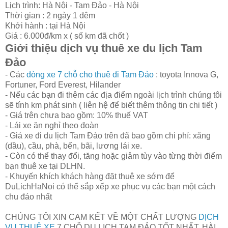
Lịch trình: Hà Nội - Tam Đảo - Hà Nội
Thời gian : 2 ngày 1 đêm
Khởi hành : tại Hà Nội
Giá : 6.000đ/km x ( số km đã chốt )
Giới thiệu dịch vụ thuê xe du lịch Tam
Đảo
- Các
dòng xe 7 chỗ cho thuê đi Tam Đảo
: toyota Innova G,
Fortuner, Ford Everest, Hilander
- Nếu các bạn đi thêm các địa điểm ngoài lịch trình chúng tôi
sẽ tính km phát sinh ( liên hệ để biết thêm thông tin chi tiết )
- Giá trên chưa bao gồm: 10% thuế VAT
- Lái xe ăn nghỉ theo đoàn
- Giá xe đi du lịch Tam Đảo trên đã bao gồm chi phí: xăng
(dầu), cầu, phà, bến, bãi, lương lái xe.
- Còn có thể thay đổi, tăng hoặc giảm tùy vào từng thời điểm
bạn thuê xe tại DLHN.
- Khuyến khích khách hàng đặt thuê xe sớm để
DuLichHaNoi có thể sắp xếp xe phục vụ các bạn một cách
chu đáo nhất
CHÚNG TÔI XIN CAM KẾT VỀ MỘT CHẤT LƯỢNG
DỊCH
VỤ THUÊ XE
7 CHỖ DU LỊCH TAM ĐẢO TỐT NHẤT, HÀI